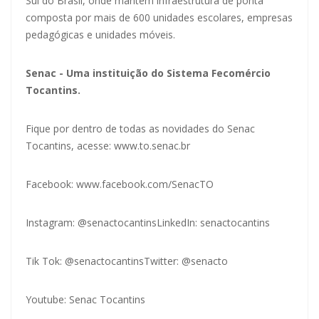
Sul do Brasil, onde mantém infraestrutura de ponta
composta por mais de 600 unidades escolares, empresas
pedagógicas e unidades móveis.
Senac - Uma instituição do Sistema Fecomércio
Tocantins.
Fique por dentro de todas as novidades do Senac
Tocantins, acesse:
www.to.senac.br
Facebook:
www.facebook.com/SenacTO
Instagram: @senactocantins
LinkedIn: senactocantins
Tik Tok: @senactocantins
Twitter: @senacto
Youtube: Senac Tocantins