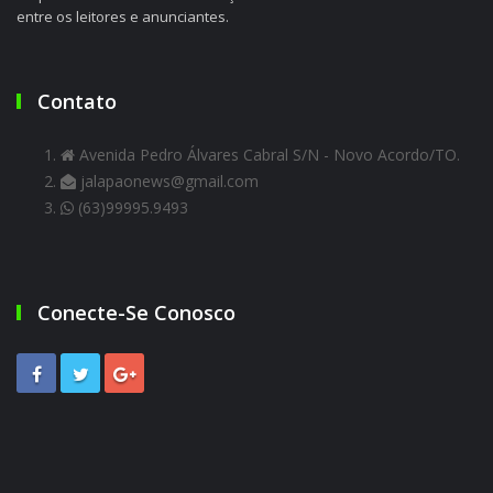
entre os leitores e anunciantes.
Contato
Avenida Pedro Álvares Cabral S/N - Novo Acordo/TO.
jalapaonews@gmail.com
(63)99995.9493
Conecte-Se Conosco