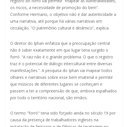
registro do forro vai permitir "mapear as vulnerabilidades,
os riscos, a necessidade de promoção do bem”.
Conforme Hermano, o objetivo não é dar autenticidade a
uma narrativa, até porque há várias narrativas em
circulação. "O patrimônio cultural é dinâmico”, explica.
O diretor do Iphan enfatiza que a preocupação central
não é saber exatamente em que lugar teria surgido o
forró. “A raiz não é o grande problema. O que o registro
traz é o potencial de diálogo intercultural entre diversas
manifestações.”. A pesquisa do Iphan vai mapear todos
olhares e narrativas sobre esse bem imaterial e permitir
que músicos de diferentes lugares se conheçam e
passem a ter a compreensão de que, embora espalhados
por todo o território nacional, são irmãos.
O termo "forró" teria sido forjado ainda no século 19 por
causa da presença de trabalhadores ingleses na
instalação de ferrovias e de fábricas de tecelagem no