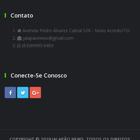
Contato
Avenida Pedro Álvares Cabral S/N - Novo Acordo/TO.
jalapaonews@gmail.com
(63)99995.9493
Conecte-Se Conosco
COPYRIGHT © 2019
JALAPÃO NEWS
. TODOS OS DIREITOS