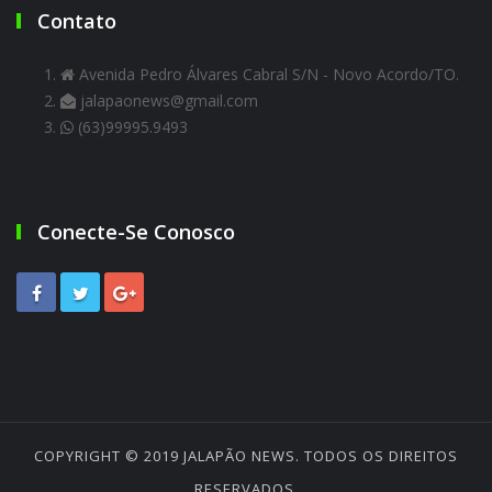
Contato
Avenida Pedro Álvares Cabral S/N - Novo Acordo/TO.
jalapaonews@gmail.com
(63)99995.9493
Conecte-Se Conosco
COPYRIGHT © 2019
JALAPÃO NEWS
. TODOS OS DIREITOS
RESERVADOS.