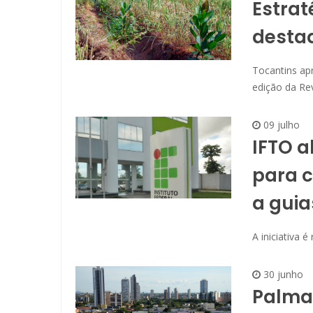
Estrat
desta
Tocantins ap
edição da Rev
09 julho
IFTO a
para c
a guia
A iniciativa 
30 junho
Palma