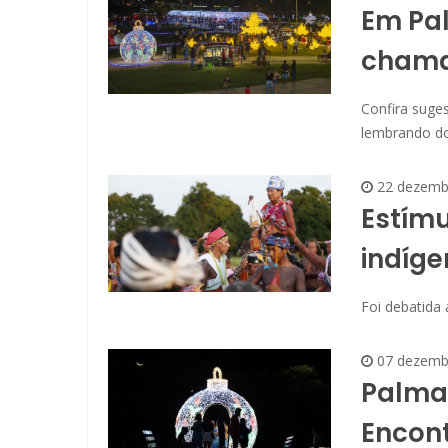
Em Pa
chama 
Confira suge
lembrando do
22 dezemb
Estímu
indíge
Foi debatida 
07 dezemb
Palmas
Encont