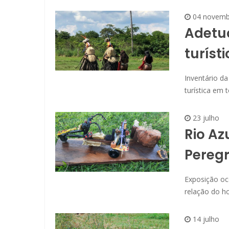
04 novemb
Adetuc
turíst
Inventário da
turística em 
23 julho
Rio Az
Peregr
Exposição oc
relação do 
14 julho