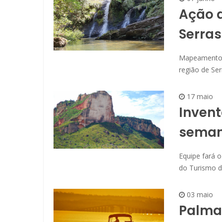
Ação d
Serras
Mapeamento d
região de Se
17 maio
Invent
seman
Equipe fará 
do Turismo d
03 maio
Palmas