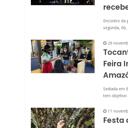
recebe
Encontro da 
segunda, 06,
29 novemb
Tocant
Feira 
Amazô
Sediada em B
tem objetivo 
11 novemb
Festa 