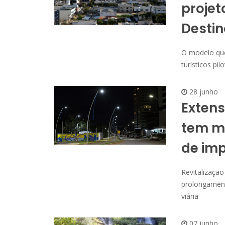
projet
Destin
O modelo que
turísticos pi
28 junho
Extens
tem me
de im
Revitalização
prolongamento
viária
07 junho