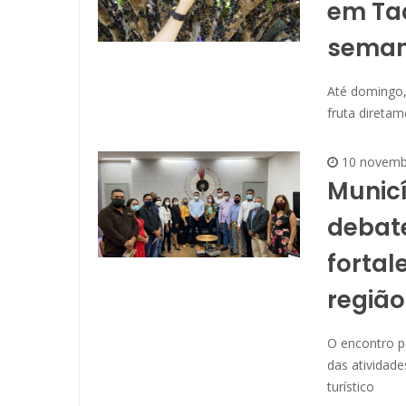
em Taq
seman
Até domingo, 
fruta direta
10 novemb
Municí
debat
fortal
região
O encontro p
das atividad
turístico