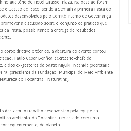
 no auditório do Hotel Girassol Plaza. Na ocasião foram
e e Gestão de Risco, sendo a Semarh a primeira Pasta do
 produtos desenvolvidos pelo Comitê Interno de Governança
 promover a discussão sobre o conjunto de práticas que
s da Pasta, possibilitando a entrega de resultados
iente.
o corpo diretivo e técnico, a abertura do evento contou
ração, Paulo César Benfica, secretário-chefe da
, e dos ex-gestores da pasta: Miyuki Hyashida (secretária
rreira (presidente da Fundação Municipal do Meio Ambiente
Natureza do Tocantins - Naturatins).
elis destacou o trabalho desenvolvido pela equipe da
política ambiental do Tocantins, um estado com uma
e, consequentemente, do planeta.