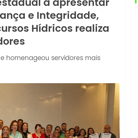
estadual a apresentar
nça e Integridade,
rsos Hídricos realiza
dores
 e homenageou servidores mais