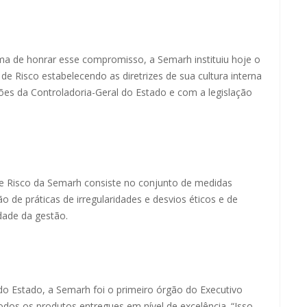
ma de honrar esse compromisso, a Semarh instituiu hoje o
e Risco estabelecendo as diretrizes de sua cultura interna
ões da Controladoria-Geral do Estado e com a legislação
e Risco da Semarh consiste no conjunto de medidas
o de práticas de irregularidades e desvios éticos e de
ade da gestão.
do Estado, a Semarh foi o primeiro órgão do Executivo
dos os produtos entregues em nível de excelência. “Isso