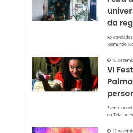
univer
da reg
As atividades
Raimundo Non
16 dezemb
VI Fes
Palma
person
Evento acont
na Tela' no 
13 dezemb