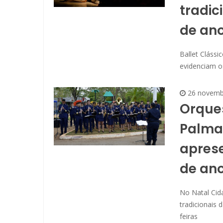
tradic
de an
Ballet Cláss
evidenciam o
26 novemb
Orques
Palma
aprese
de an
No Natal Cid
tradicionais 
feiras