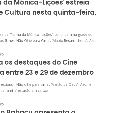
 da Mônica-Lições' estreia
e Cultura nesta quinta-feira,
eia de ‘Turma da Mônica -Lições’, continuam na grade do
os filmes ‘Não Olhe para Cima’, ‘Matrix Resurrections’, ‘Azor’
ro
a os destaques do Cine
a entre 23 e 29 de dezembro
rections’, 'Não olhe para cima', ‘A mão de Deus’, ‘Azor’ e
 de família’ estarão em cartaz
ro
do Babaçu apresenta o