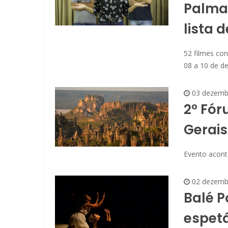
Palmas
lista 
52 filmes con
08 a 10 de d
03 dezemb
2º Fór
Gerais
Evento acont
02 dezemb
Balé P
espetá