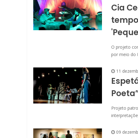
Cia Ce
tempo
'Peque
O projeto co
por meio do 
11 dezemb
Espetá
Poeta
Projeto patro
interpretaçõe
09 dezemb