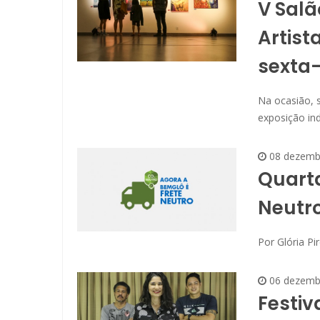
V Sal
Artist
sexta-
Na ocasião, 
exposição ind
08 dezemb
Quarta
Neutro
Por Glória Pi
06 dezemb
Festiv