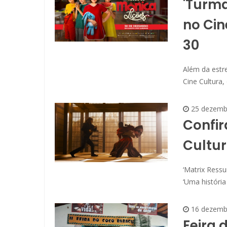
'Turma
no Cin
30
Além da estr
Cine Cultura, 
25 dezemb
Confir
Cultur
‘Matrix Ressu
‘Uma história
16 dezemb
Feira 