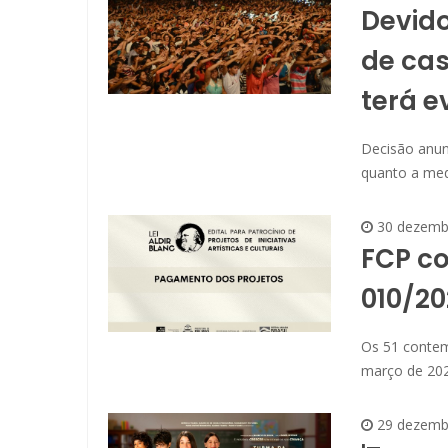
Devid
de cas
terá e
Decisão anun
quanto a medi
30 dezemb
FCP co
010/20
Os 51 contemp
março de 202
29 dezemb