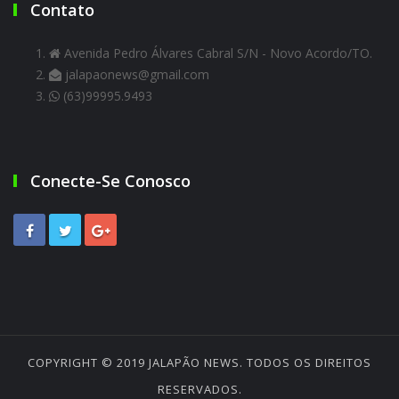
Contato
Avenida Pedro Álvares Cabral S/N - Novo Acordo/TO.
jalapaonews@gmail.com
(63)99995.9493
Conecte-Se Conosco
COPYRIGHT © 2019
JALAPÃO NEWS
. TODOS OS DIREITOS
RESERVADOS.