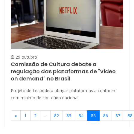
29 outubro
Comissão de Cultura debate a
regulação das plataformas de "video
on demand" no Brasil
Projeto de Lei poderá obrigar plataformas a contarem
com mínimo de conteúdo nacional
«
1
2
...
82
83
84
85
86
87
88